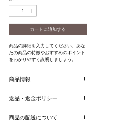
カートに追加する
商品の詳細を入力してください。あな
たの商品の特徴やおすすめのポイント
をわかりやすく説明しましょう。
商品情報
商品の詳細を入力してください。サイ
返品・返金ポリシー
ズ、素材、取扱説明に加え、商品の特
徴やおすすめのポイントなどを説明し
返品・返金規約を入力してください。
ましょう。
商品の配送について
商品にご満足いただけなかった場合の
返品・返金ポリシーと手順を説明しま
配送地域、料金、所要時間、梱包な
しょう。規約の内容を明確にすること