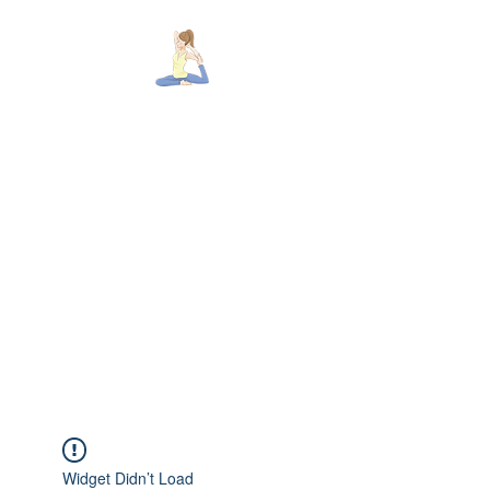
佐賀市 総合ヨガ道場「アシュ
ラム」
～しなやかに美しく
心も体も鍛える本物のヨガ～
佐賀唯一、本格ヨガを学べる
呼吸法、柔軟、アーサナ、瞑想、生理学、チャク
ラ、ヨガ心理学など
​健康、美容、ダイエット、心身を鍛える
痩身効果が高いインターバルパーソナルトレHIIT×本
物ヨガの融合
Widget Didn’t Load